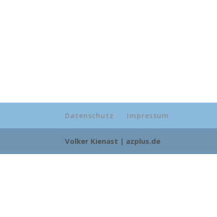
Datenschutz
Impressum
Volker Kienast | azplus.de